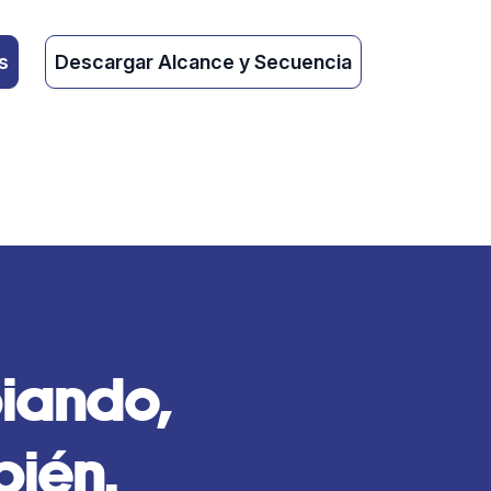
s
Descargar Alcance y Secuencia
biando,
bién.