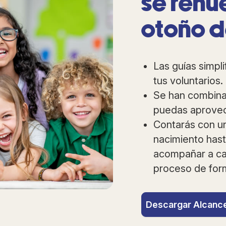
se renu
otoño d
Las guías simpl
tus voluntarios.
Se han combina
puedas aprovech
Contarás con un
nacimiento hast
acompañar a cad
proceso de for
Descargar Alcance