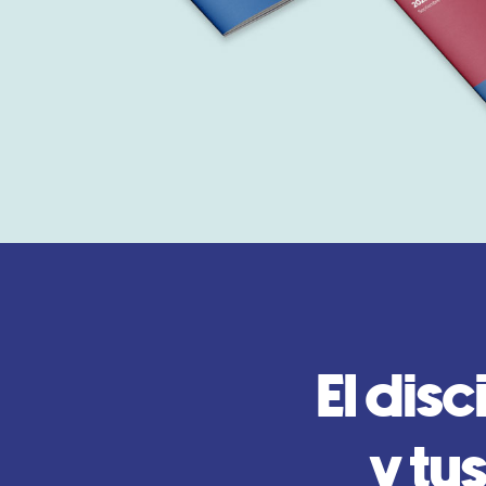
El dis
y tu